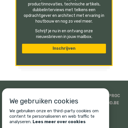
productinnovaties, technische artikels,
dubbelinterviews met telkens een
opdrachtgever en architect met ervaring in
houtbouw en nog zo veel meer.
Schrijf je nu in en ontvang onze
nieuwsbrieven in jouw mailbox.
SIDATI
HOUTHANDEL PAULUSSEN
SWECO
ISOPROC
We gebruiken cookies
WOODSTOXX
UNICUS
PROMAT EN SINIAT
WOOD.BE
SONIQ
CORNELIS HOUT
We gebruiken onze en third-party cookies om
content te personaliseren en web traffic te
analyseren.
Lees meer over cookies