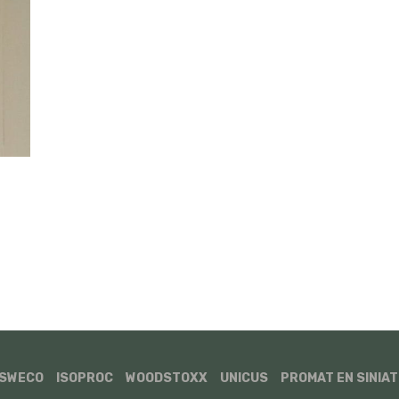
n
SWECO
ISOPROC
WOODSTOXX
UNICUS
PROMAT EN SINIAT