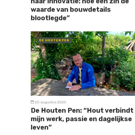
naar innovatie: hoe één zin de
waarde van bouwdetails
blootlegde”
DE HOUTEN PEN
20 augustus 2025
De Houten Pen: “Hout verbindt
mijn werk, passie en dagelijkse
leven”