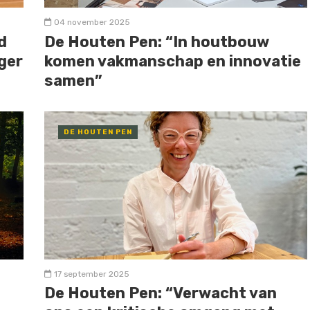
04 november 2025
d
De Houten Pen: “In houtbouw
ger
komen vakmanschap en innovatie
samen”
DE HOUTEN PEN
17 september 2025
De Houten Pen: “Verwacht van