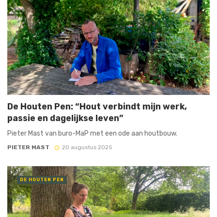
De Houten Pen: “Hout verbindt mijn werk,
passie en dagelijkse leven”
Pieter Mast van buro-MaP met een ode aan houtbouw.
PIETER MAST
20 augustus 2025
DE HOUTEN PEN