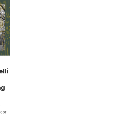
lli
ag
e
voor