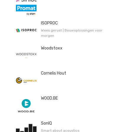
ISOPROC
Wees gerust | Bouwoplossingen voor
morgen
Woodstoxx
Cornelis Hout
WOOD.BE
SonIQ
Smart about acoustics