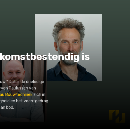
komstbestendig is
uw? Dat is de drieledige
teven Paulussen van
au Bouwtechniek
zich in
igheid en het vochtgedrag
aan bod.