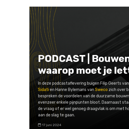
PODCAST | Bouwen
waarop moet je le
In deze podcastaflevering buigen Filip Geerts va
Sidati
en Hanne Bylemans van
Sweco
zich over 
bespreken de voordelen van de duurzame bouwm
evenzeer enkele pijnpunten bloot. Daarnaast staa
de vraag of er wel genoeg draagvlak is om met h
aan de slag te gaan.
17 juni 2024