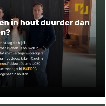
en in hout duurder dan
en?
 vraag die blijft
ofessionals: is bouwen in
 dat met vertegenwoordigers
aar houtbouw kijken: Caroline
eren
, Robbert Desmet, CEO
ductmanager bij
ISOPROC
,
toegepast in houten