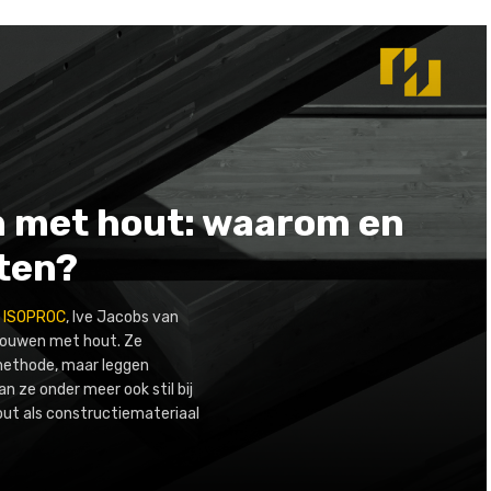
 met hout: waarom en
tten?
n
ISOPROC
, Ive Jacobs van
bouwen met hout. Ze
ethode, maar leggen
n ze onder meer ook stil bij
out als constructiemateriaal