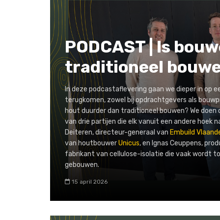
PODCAST | Is bouw
traditioneel bouw
In deze podcastaflevering gaan we dieper in op een
terugkomen, zowel bij opdrachtgevers als bouwpr
hout duurder dan traditioneel bouwen? We doen
van drie partijen die elk vanuit een andere hoek n
Deiteren, directeur-generaal van
Embuild Vlaand
van houtbouwer
Unicus
, en Ignas Ceuppens, pro
fabrikant van cellulose-isolatie die vaak wordt 
gebouwen.
15 april 2026