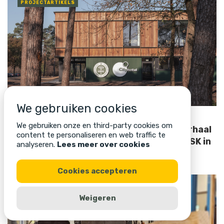
PROJECTARTIKELS
We gebruiken cookies
13 maart 2026
We gebruiken onze en third-party cookies om
Houten gevelbekleding met bijzonder verhaal
content te personaliseren en web traffic te
brengt nieuw trainingscentrum Lommel SK in
analyseren.
Lees meer over cookies
harmonie met omgeving
Cookies accepteren
TECHNISCHE ARTIKELS
Weigeren