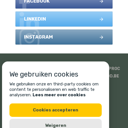
FACEBOOK
LINKEDIN
INSTAGRAM
SIDATI
HOUTHANDEL PAULUSSEN
SWECO
ISOPROC
We gebruiken cookies
WOODSTOXX
UNICUS
PROMAT EN SINIAT
WOOD.BE
SONIQ
CORNELIS HOUT
We gebruiken onze en third-party cookies om
content te personaliseren en web traffic te
analyseren.
Lees meer over cookies
Cookies accepteren
Cookie policy
Privacy policy
Legal disclaimer
Weigeren