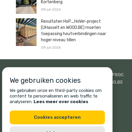
Kortenberg
08 juli 2026
Resultaten HoP_HoVer-project
(UHasselt en WOOD.BE) moeten
toepassing houtverbindingen naar
hoger niveau tillen
08 juli 2026
SIDATI
HOUTHANDEL PAULUSSEN
SWECO
ISOPROC
We gebruiken cookies
WOODSTOXX
UNICUS
PROMAT EN SINIAT
WOOD.BE
SONIQ
CORNELIS HOUT
We gebruiken onze en third-party cookies om
content te personaliseren en web traffic te
analyseren.
Lees meer over cookies
Cookies accepteren
Cookie policy
Privacy policy
Legal disclaimer