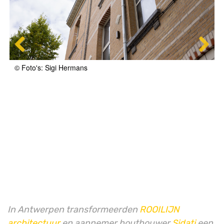
© Foto's: Sigi Hermans
In Antwerpen transformeerden
ROOILIJN
architectuur
en aannemer houtbouwer
Sidati
een