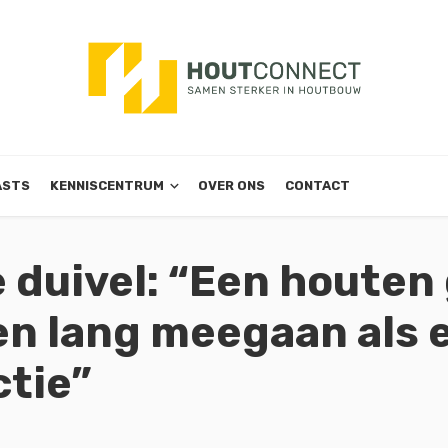
ASTS
KENNISCENTRUM
OVER ONS
CONTACT
 duivel: “Een houte
en lang meegaan als 
tie”