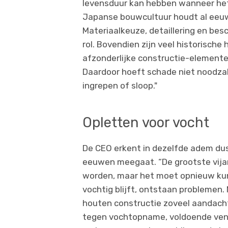
levensduur kan hebben wanneer het
Japanse bouwcultuur houdt al eeu
Materiaalkeuze, detaillering en bes
rol. Bovendien zijn veel historisc
afzonderlijke constructie-elemente
Daardoor hoeft schade niet noodzake
ingrepen of sloop."
Opletten voor vocht
De CEO erkent in dezelfde adem du
eeuwen meegaat. “De grootste vijan
worden, maar het moet opnieuw kunn
vochtig blijft, ontstaan problemen.
houten constructie zoveel aandach
tegen vochtopname, voldoende venti