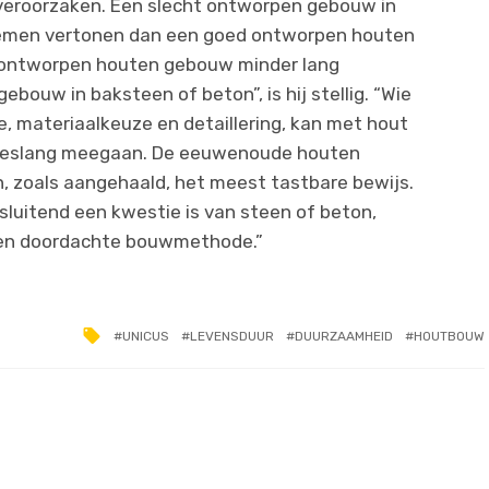
 veroorzaken. Een slecht ontworpen gebouw in
blemen vertonen dan een goed ontworpen houten
 ontworpen houten gebouw minder lang
ouw in baksteen of beton”, is hij stellig. “Wie
e, materiaalkeuze en detaillering, kan met hout
atieslang meegaan. De eeuwenoude houten
 zoals aangehaald, het meest tastbare bewijs.
sluitend een kwestie is van steen of beton,
en doordachte bouwmethode.”
UNICUS
LEVENSDUUR
DUURZAAMHEID
HOUTBOUW