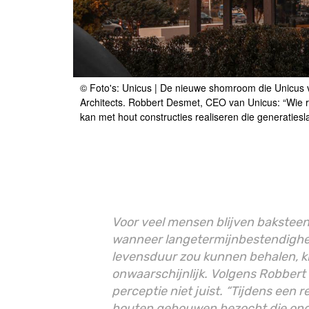
© Foto's: Unicus | De nieuwe shomroom die Unicus v
De nieuwe shomroom die Unicus voor Meubili realise
Architects. Robbert Desmet, CEO van Unicus: “Wie re
CEO van Unicus: “Wie rekening houdt met vocht, venti
kan met hout constructies realiseren die generaties
realiseren die generatieslang meegaan.”
Voor veel mensen blijven bakstee
wanneer langetermijnbestendighe
levensduur zou kunnen behalen, k
onwaarschijnlijk. Volgens Robber
perceptie niet juist. “Tijdens een
houten gebouwen bezocht die onge