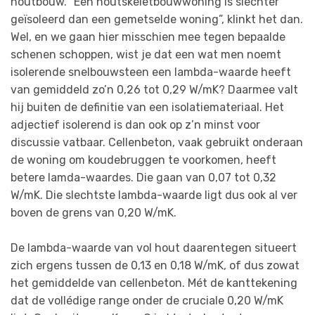
houtbouw. “Een houtskeletbouwwoning is slechter
geïsoleerd dan een gemetselde woning”, klinkt het dan.
Wel, en we gaan hier misschien mee tegen bepaalde
schenen schoppen, wist je dat een wat men noemt
isolerende snelbouwsteen een lambda-waarde heeft
van gemiddeld zo’n 0,26 tot 0,29 W/mK? Daarmee valt
hij buiten de definitie van een isolatiemateriaal. Het
adjectief isolerend is dan ook op z’n minst voor
discussie vatbaar. Cellenbeton, vaak gebruikt onderaan
de woning om koudebruggen te voorkomen, heeft
betere lamda-waardes. Die gaan van 0,07 tot 0,32
W/mK. Die slechtste lambda-waarde ligt dus ook al ver
boven de grens van 0,20 W/mK.
De lambda-waarde van vol hout daarentegen situeert
zich ergens tussen de 0,13 en 0,18 W/mK, of dus zowat
het gemiddelde van cellenbeton. Mét de kanttekening
dat de vollédige range onder de cruciale 0,20 W/mK