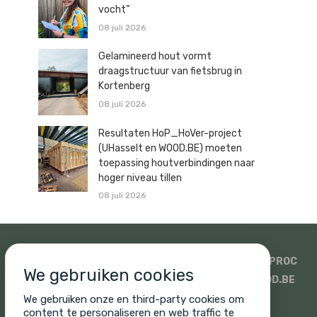
vocht”
08 juli 2026
Gelamineerd hout vormt
draagstructuur van fietsbrug in
Kortenberg
08 juli 2026
Resultaten HoP_HoVer-project
(UHasselt en WOOD.BE) moeten
toepassing houtverbindingen naar
hoger niveau tillen
08 juli 2026
SIDATI
HOUTHANDEL PAULUSSEN
SWECO
ISOPROC
We gebruiken cookies
WOODSTOXX
UNICUS
PROMAT EN SINIAT
WOOD.BE
SONIQ
CORNELIS HOUT
We gebruiken onze en third-party cookies om
content te personaliseren en web traffic te