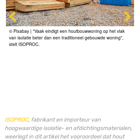
© Pixabay | "Vaak eindigt een houtbouwwoning op het vlak
© ISOPROC | ISOPROC: "Dat isolatiematerialen gemaakt van
van isolatie beter dan een traditioneel gebouwde woning",
hout, zoals houtwol of onze iQ3-cellulose, goed isoleren,
stelt ISOPROC.
behoeft geen betoog."
ISOPROC
, fabrikant en importeur van
hoogwaardige isolatie- en afdichtingsmaterialen,
weerlegt in dit artikel het vooroordeel dat hout