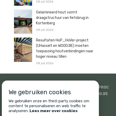
08 juli 2026
Gelamineerd hout vormt
draagstructuur van fietsbrug in
Kortenberg
08 juli 2026
Resultaten HoP_HoVer-project
(UHasselt en WOOD.BE) moeten
toepassing houtverbindingen naar
hoger niveau tillen
08 juli 2026
SIDATI
HOUTHANDEL PAULUSSEN
SWECO
ISOPROC
We gebruiken cookies
WOODSTOXX
UNICUS
PROMAT EN SINIAT
WOOD.BE
SONIQ
CORNELIS HOUT
We gebruiken onze en third-party cookies om
content te personaliseren en web traffic te
analyseren.
Lees meer over cookies