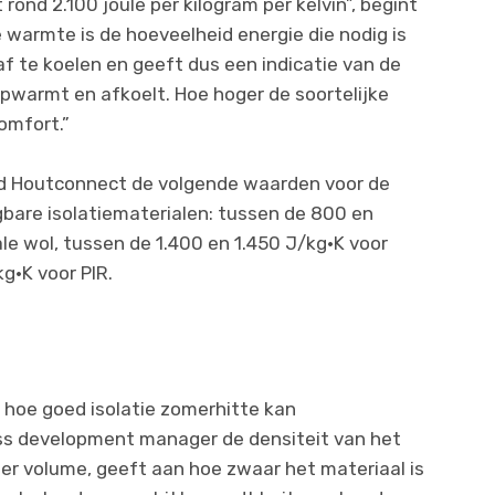
 rond 2.100 joule per kilogram per kelvin”, begint
ke warmte is de hoeveelheid energie die nodig is
f te koelen en geeft dus een indicatie van de
warmt en afkoelt. Hoe hoger de soortelijke
omfort.”
nd Houtconnect de volgende waarden voor de
bare isolatiematerialen: tussen de 800 en
le wol, tussen de 1.400 en 1.450 J/kg·K voor
g·K voor PIR.
hoe goed isolatie zomerhitte kan
ess development manager de densiteit van het
per volume, geeft aan hoe zwaar het materiaal is