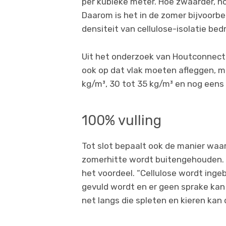
per kubieke meter. Hoe zwaarder, 
Daarom is het in de zomer bijvoorbe
densiteit van cellulose-isolatie bed
Uit het onderzoek van Houtconnect b
ook op dat vlak moeten afleggen, me
kg/m³, 30 tot 35 kg/m³ en nog eens 
100% vulling
Tot slot bepaalt ook de manier waa
zomerhitte wordt buitengehouden. En
het voordeel. “Cellulose wordt inge
gevuld wordt en er geen sprake kan z
net langs die spleten en kieren kan