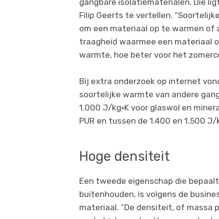
gangbare isolatiematerialen. Die ligt
Filip Geerts te vertellen. “Soortelij
om een materiaal op te warmen of a
traagheid waarmee een materiaal op
warmte, hoe beter voor het zomerc
Bij extra onderzoek op internet vo
soortelijke warmte van andere gang
1.000 J/kg·K voor glaswol en minera
PUR en tussen de 1.400 en 1.500 J/k
Hoge densiteit
Een tweede eigenschap die bepaalt 
buitenhouden, is volgens de busin
materiaal. “De densiteit, of massa 