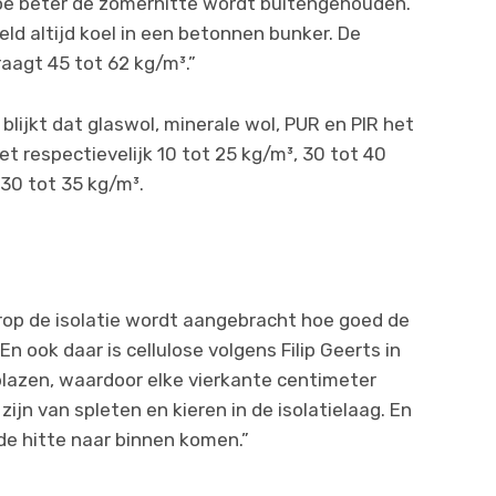
hoe beter de zomerhitte wordt buitengehouden.
eld altijd koel in een betonnen bunker. De
raagt 45 tot 62 kg/m³.”
lijkt dat glaswol, minerale wol, PUR en PIR het
t respectievelijk 10 tot 25 kg/m³, 30 tot 40
30 tot 35 kg/m³.
rop de isolatie wordt aangebracht hoe goed de
 ook daar is cellulose volgens Filip Geerts in
blazen, waardoor elke vierkante centimeter
ijn van spleten en kieren in de isolatielaag. En
 de hitte naar binnen komen.”