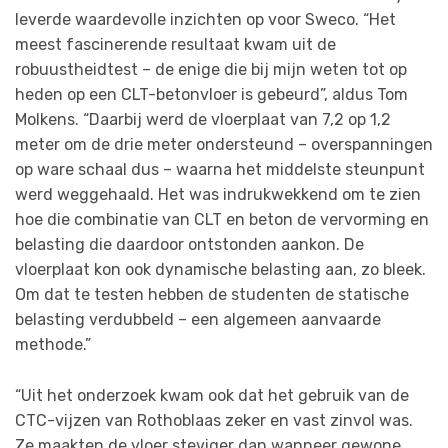
leverde waardevolle inzichten op voor Sweco. “Het
meest fascinerende resultaat kwam uit de
robuustheidtest – de enige die bij mijn weten tot op
heden op een CLT-betonvloer is gebeurd”, aldus Tom
Molkens. “Daarbij werd de vloerplaat van 7,2 op 1,2
meter om de drie meter ondersteund – overspanningen
op ware schaal dus – waarna het middelste steunpunt
werd weggehaald. Het was indrukwekkend om te zien
hoe die combinatie van CLT en beton de vervorming en
belasting die daardoor ontstonden aankon. De
vloerplaat kon ook dynamische belasting aan, zo bleek.
Om dat te testen hebben de studenten de statische
belasting verdubbeld – een algemeen aanvaarde
methode.”
“Uit het onderzoek kwam ook dat het gebruik van de
CTC-vijzen van Rothoblaas zeker en vast zinvol was.
Ze maakten de vloer steviger dan wanneer gewone