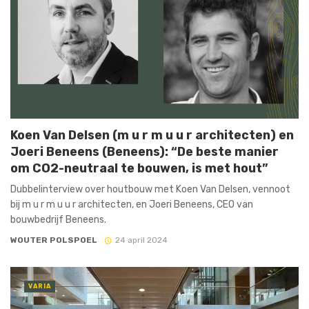
Koen Van Delsen (m u r m u u r architecten) en
Joeri Beneens (Beneens): “De beste manier
om CO2-neutraal te bouwen, is met hout”
Dubbelinterview over houtbouw met Koen Van Delsen, vennoot
bij m u r m u u r architecten, en Joeri Beneens, CEO van
bouwbedrijf Beneens.
WOUTER POLSPOEL
24 april 2024
VARIA