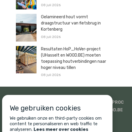
08 juli 2026
Gelamineerd hout vormt
draagstructuur van fietsbrug in
Kortenberg
08 juli 2026
Resultaten HoP_HoVer-project
(UHasselt en WOOD.BE) moeten
toepassing houtverbindingen naar
hoger niveau tillen
08 juli 2026
SIDATI
HOUTHANDEL PAULUSSEN
SWECO
ISOPROC
We gebruiken cookies
WOODSTOXX
UNICUS
PROMAT EN SINIAT
WOOD.BE
SONIQ
CORNELIS HOUT
We gebruiken onze en third-party cookies om
content te personaliseren en web traffic te
analyseren.
Lees meer over cookies