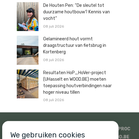
De Houten Pen: “De sleutel tot
duurzame houtbouw? Kennis van
vocht”
08 juli 2026
Gelamineerd hout vormt
draagstructuur van fietsbrug in
Kortenberg
08 juli 2026
Resultaten HoP_HoVer-project
(UHasselt en WOOD.BE) moeten
toepassing houtverbindingen naar
hoger niveau tillen
08 juli 2026
SIDATI
HOUTHANDEL PAULUSSEN
SWECO
ISOPROC
We gebruiken cookies
WOODSTOXX
UNICUS
PROMAT EN SINIAT
WOOD.BE