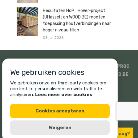
Resultaten HoP_HoVer-project
(UHasselt en WOOD.BE) moeten
toepassing houtverbindingen naar
hoger niveau tillen
08 juli 2026
SIDATI
HOUTHANDEL PAULUSSEN
SWECO
ISOPROC
We gebruiken cookies
WOODSTOXX
UNICUS
PROMAT EN SINIAT
WOOD.BE
SONIQ
CORNELIS HOUT
We gebruiken onze en third-party cookies om
content te personaliseren en web traffic te
analyseren.
Lees meer over cookies
Cookies accepteren
Cookie policy
Privacy policy
Legal disclaimer
Weigeren
Houtconnect 2026
Een vraag?