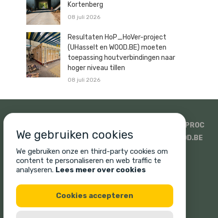
Kortenberg
08 juli 2026
Resultaten HoP_HoVer-project
(UHasselt en WOOD.BE) moeten
toepassing houtverbindingen naar
hoger niveau tillen
08 juli 2026
SIDATI
HOUTHANDEL PAULUSSEN
SWECO
ISOPROC
We gebruiken cookies
WOODSTOXX
UNICUS
PROMAT EN SINIAT
WOOD.BE
SONIQ
CORNELIS HOUT
We gebruiken onze en third-party cookies om
content te personaliseren en web traffic te
analyseren.
Lees meer over cookies
Cookies accepteren
Cookie policy
Privacy policy
Legal disclaimer