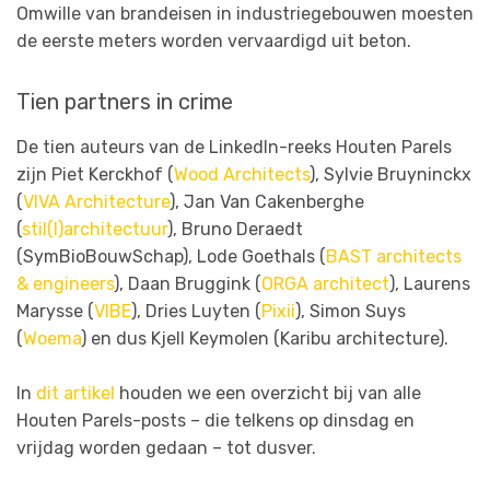
Omwille van brandeisen in industriegebouwen moesten
de eerste meters worden vervaardigd uit beton.
Tien partners in crime
De tien auteurs van de LinkedIn-reeks Houten Parels
zijn Piet Kerckhof (
Wood Architects
), Sylvie Bruyninckx
(
VIVA Architecture
), Jan Van Cakenberghe
(
stil(l)architectuur
), Bruno Deraedt
(SymBioBouwSchap), Lode Goethals (
BAST architects
& engineers
), Daan Bruggink (
ORGA architect
), Laurens
Marysse (
VIBE
), Dries Luyten (
Pixii
), Simon Suys
(
Woema
) en dus Kjell Keymolen (Karibu architecture).
In
dit artikel
houden we een overzicht bij van alle
Houten Parels-posts – die telkens op dinsdag en
vrijdag worden gedaan – tot dusver.