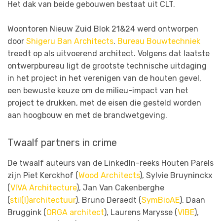
Het dak van beide gebouwen bestaat uit CLT.
Woontoren Nieuw Zuid Blok 21&24 werd ontworpen
door
Shigeru Ban Architects
.
Bureau Bouwtechniek
treedt op als uitvoerend architect. Volgens dat laatste
ontwerpbureau ligt de grootste technische uitdaging
in het project in het verenigen van de houten gevel,
een bewuste keuze om de milieu-impact van het
project te drukken, met de eisen die gesteld worden
aan hoogbouw en met de brandwetgeving.
Twaalf partners in crime
De twaalf auteurs van de LinkedIn-reeks Houten Parels
zijn Piet Kerckhof (
Wood Architects
), Sylvie Bruyninckx
(
VIVA Architecture
), Jan Van Cakenberghe
(
stil(l)architectuur
), Bruno Deraedt (
SymBioAE
), Daan
Bruggink (
ORGA architect
), Laurens Marysse (
VIBE
),