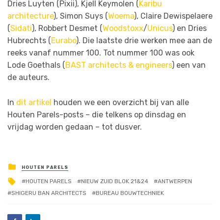
Dries Luyten (Pixii), Kjell Keymolen (
Karibu
architecture
), Simon Suys (
Woema
), Claire Dewispelaere
(
Sidati
), Robbert Desmet (
Woodstoxx
/
Unicus
) en Dries
Hubrechts (
Eurabo
). Die laatste drie werken mee aan de
reeks vanaf nummer 100. Tot nummer 100 was ook
Lode Goethals (
BAST architects & engineers
) een van
de auteurs.
In
dit artikel
houden we een overzicht bij van alle
Houten Parels-posts – die telkens op dinsdag en
vrijdag worden gedaan – tot dusver.
HOUTEN PARELS
HOUTEN PARELS
NIEUW ZUID BLOK 21&24
ANTWERPEN
SHIGERU BAN ARCHITECTS
BUREAU BOUWTECHNIEK