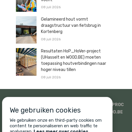
08 juli 2026
Gelamineerd hout vormt
draagstructuur van fietsbrug in
Kortenberg
08 juli 2026
Resultaten HoP_HoVer-project
(UHasselt en WOOD.BE) moeten
toepassing houtverbindingen naar
hoger niveau tillen
08 juli 2026
SIDATI
HOUTHANDEL PAULUSSEN
SWECO
ISOPROC
We gebruiken cookies
WOODSTOXX
UNICUS
PROMAT EN SINIAT
WOOD.BE
SONIQ
CORNELIS HOUT
We gebruiken onze en third-party cookies om
content te personaliseren en web traffic te
analyseren.
Lees meer over cookies