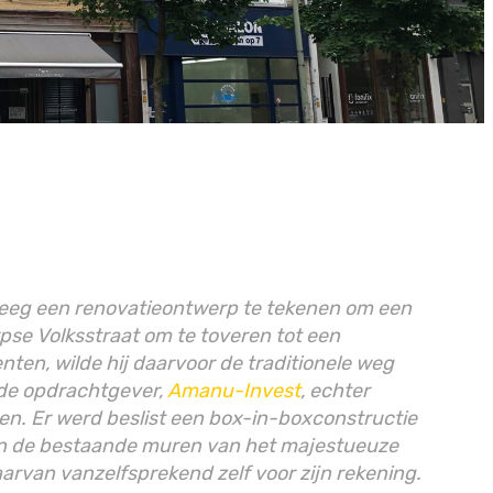
eeg een renovatieontwerp te tekenen om een
pse Volksstraat om te toveren tot een
en, wilde hij daarvoor de traditionele weg
de opdrachtgever,
Amanu-Invest
, echter
en. Er werd beslist een box-in-boxconstructie
en de bestaande muren van het majestueuze
arvan vanzelfsprekend zelf voor zijn rekening.