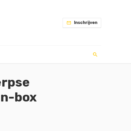
Inschrijven
erpse
in-box