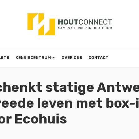
ASTS
KENNISCENTRUM
OVER ONS
CONTACT
chenkt statige Antw
eede leven met box-
or Ecohuis