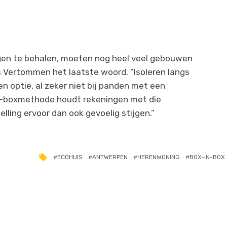
gen te behalen, moeten nog heel veel gebouwen
 Vertommen het laatste woord. “Isoleren langs
een optie, al zeker niet bij panden met een
n-boxmethode houdt rekeningen met die
lling ervoor dan ook gevoelig stijgen.”
ECOHUIS
ANTWERPEN
HERENWONING
BOX-IN-BOX