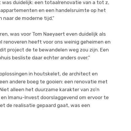
t was duidelijk: een totaalrenovatie van a tot z,
e appartementen en een handelsruimte op het
en naar de moderne tijd.”
en, was voor Tom Naeyaert even duidelijk als
eel renoveren heeft voor ons weinig geheimen en
 dit project de te bewandelen weg zou zijn. Een
is besliste daar echter anders over.”
noplossingen in houtskelet, de architect en
een andere boeg te gooien: een renovatie met
Niet alleen het duurzame karakter van zo’n
 en Imanu-Invest doorslaggevend om ervoor te
met de realisatie gepaard gaat, was een