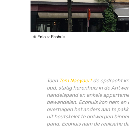
© Foto's: Ecohuis
Toen
Tom Naeyaert
de opdracht kr
oud, statig herenhuis in de Antwer
handelspand en enkele appartement
bewandelen. Ecohuis kon hem en 
overtuigen het anders aan te pakk
uit houtskelet te ontwerpen binn
pand. Ecohuis nam de realisatie da