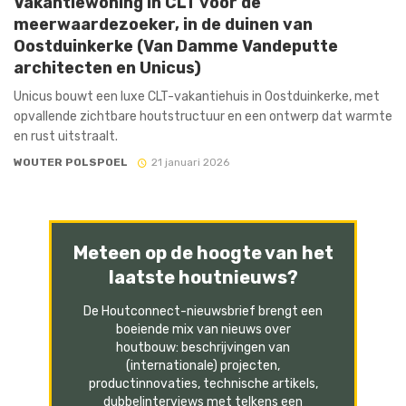
Vakantiewoning in CLT voor de
meerwaardezoeker, in de duinen van
Oostduinkerke (Van Damme Vandeputte
architecten en Unicus)
Unicus bouwt een luxe CLT-vakantiehuis in Oostduinkerke, met
opvallende zichtbare houtstructuur en een ontwerp dat warmte
en rust uitstraalt.
WOUTER POLSPOEL
21 januari 2026
Meteen op de hoogte van het
laatste houtnieuws?
De Houtconnect-nieuwsbrief brengt een
boeiende mix van nieuws over
houtbouw: beschrijvingen van
(internationale) projecten,
productinnovaties, technische artikels,
dubbelinterviews met telkens een