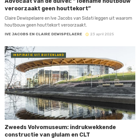
Advocaat van de duivel: “Toename houtbouw
veroorzaakt geen houttekort”
Claire Dewispelaere en Ive Jacobs van Sidati leggen uit waarom
houtbouw geen houttekort veroorzaakt.
IVE JACOBS EN CLAIRE DEWISPELAERE
23 april 2025
INSPIRATIE UIT BUITENLAND
Zweeds Volvomuseum: indrukwekkende
constructie van glulam en CLT