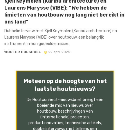
Kjell Keymolen (Karibu architecture) en
Laurens Marysse (VIBE): “We hebben de
limieten van houtbouw nog lang niet bereikt in
ons land”
Dubbelinterview met Kjell Keymolen (Karibu architecture) en
Laurens Marysse (VIBE) over houtbouw, een belangrijk
instrument in hun gedeelde missie.
WOUTER POLSPOEL
22 april 2025
Meteen op de hoogte van het
laatste houtnieuws?
De Houtconnect-nieuwsbrief brengt een
boeiende mix van nieuws over
houtbouw: beschrijvingen van
(internationale) projecten,
productinnovaties, technische artikels,
dubbelinterviews met telkens een