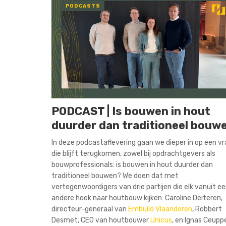
PODCASTS
PODCAST | Is bouwen in hout
duurder dan traditioneel bouw
In deze podcastaflevering gaan we dieper in op een v
die blijft terugkomen, zowel bij opdrachtgevers als
bouwprofessionals: is bouwen in hout duurder dan
traditioneel bouwen? We doen dat met
vertegenwoordigers van drie partijen die elk vanuit e
andere hoek naar houtbouw kijken: Caroline Deiteren,
directeur-generaal van
Embuild Vlaanderen
, Robbert
Desmet, CEO van houtbouwer
Unicus
, en Ignas Ceupp