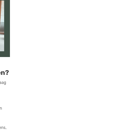
en?
raag
en
ens,